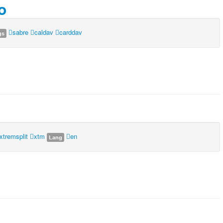
o
sabre
caldav
carddav
gs
xtremsplit
xtm
en
Lang