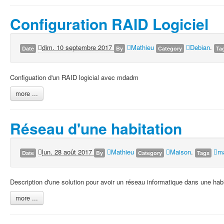
Configuration RAID Logiciel
dim. 10 septembre 2017
Mathieu
Debian
.
Date
By
Category
Ta
Configuation d'un RAID logicial avec mdadm
more ...
Réseau d'une habitation
lun. 28 août 2017
Mathieu
Maison
.
ma
Date
By
Category
Tags
Description d'une solution pour avoir un réseau informatique dans une habi
more ...